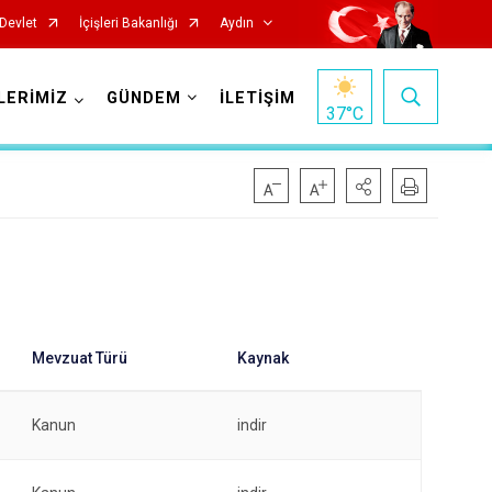
Devlet
İçişleri Bakanlığı
Aydın
LERİMİZ
GÜNDEM
İLETİŞİM
37
°C
Köşk
Kuşadası
Kuyucak
Nazilli
Kanun
indir
Söke