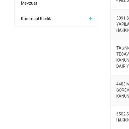
4982 S
Mevzuat
3091 S
Kurumsal Kimlik
YAPIL
HAKKI
TAŞIN
TECAV
KANUN
DAİR 
4483 
GÖREV
KANU
6502 
HAKKI