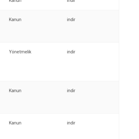
Sultanhisar
Kanun
indir
Yenipazar
Kanun
indir
Efeler
Yönetmelik
indir
Kanun
indir
Kanun
indir