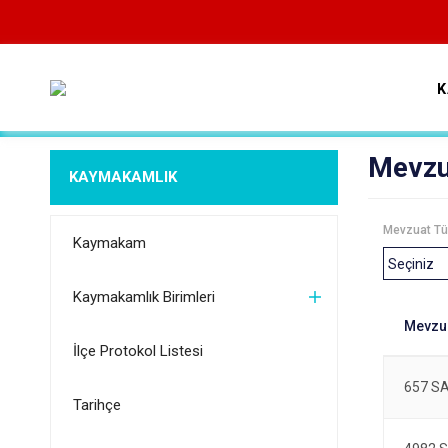
K
Mevzu
KAYMAKAMLIK
Mevzuat Tü
Kaymakam
Kaymakamlık Birimleri
İlçe Protokol Listesi
657 S
Tarihçe