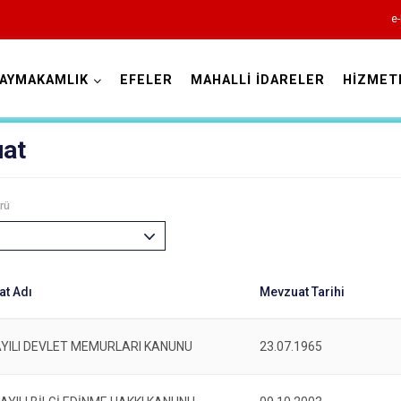
e-
AYMAKAMLIK
EFELER
MAHALLİ İDARELER
HİZMET
Aydın
at
rü
Bozdoğan
Buharkent
Çine
Didim
AYILI DEVLET MEMURLARI KANUNU
23.07.1965
Germencik