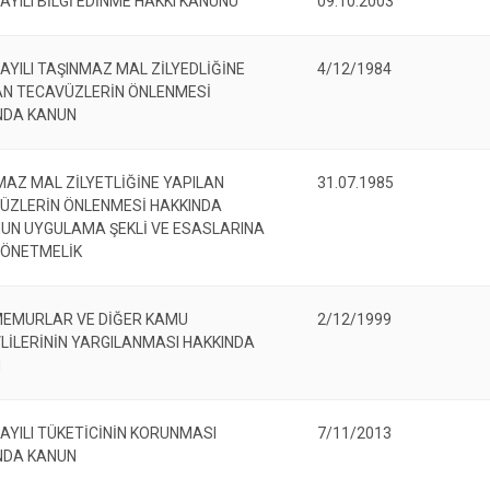
İncirliova
AYILI BİLGİ EDİNME HAKKI KANUNU
09.10.2003
Karacasu
AYILI TAŞINMAZ MAL ZİLYEDLİĞİNE
4/12/1984
Karpuzlu
AN TECAVÜZLERİN ÖNLENMESİ
Koçarlı
NDA KANUN
MAZ MAL ZİLYETLİĞİNE YAPILAN
31.07.1985
ÜZLERİN ÖNLENMESİ HAKKINDA
UN UYGULAMA ŞEKLİ VE ESASLARINA
YÖNETMELİK
MEMURLAR VE DİĞER KAMU
2/12/1999
LİLERİNİN YARGILANMASI HAKKINDA
N
SAYILI TÜKETİCİNİN KORUNMASI
7/11/2013
NDA KANUN