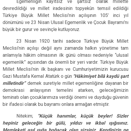
Egemenliğin kayıtsız ve şartsız olarak millette
devredildiği ve millet iradesinin topyekûn temsil edildiği
Türkiye Büyük Millet Meclisi’nin açılışının 105’ inci yıl
dönümünü ve 23 Nisan Ulusal Egemenlik ve Çocuk Bayramı’nı
büyük bir gurur ve sevinçle kutluyoruz.
23 Nisan 1920 tarihi sadece Türkiye Büyük Millet
Meclisi’nin açılışı değil aynı zamanda halkın yönetime tam
anlamıyla hâkim olmasının ilk günü olması nedeniyle “ulusal
egemenlik” açısından da önemli bir yeri vardır. Türkiye Büyük
Millet Meclisi’nin ilk başkanı ve Cumhuriyetimizin kurucusu
Gazi Mustafa Kemal Atatürk o gün
"Hâkimiyet bilâ kaydü şart
milletindir”
demek suretiyle millet egemenliğine dayanan bir
demokrasi anlayışının temelini atarken, geleceğimizin
teminatı olan çocuklarımıza verdiği önemi ve duyduğu güvenin
bir ifadesi olarak bu bayramı onlara armağan etmiştir.
Nitekim;
“Küçük hanımlar, küçük beyler! Sizler
hepiniz geleceğin bir gülü, yıldızı ve ikbal ışığısınız.
Memleketi asıl ışığa boğacak olan sizsiniz. Kendinizin ne