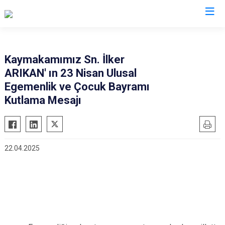
Aydın
Kaymakamımız Sn. İlker
ARIKAN' ın 23 Nisan Ulusal
Bozdoğan
Köşk
Egemenlik ve Çocuk Bayramı
Buharkent
Kuşadası
Kutlama Mesajı
Çine
Kuyucak
Didim
Nazilli
Germencik
Söke
22.04.2025
İncirliova
Sultanhisar
Karacasu
Yenipazar
Karpuzlu
Efeler
Koçarlı