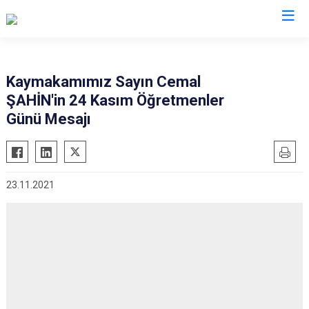
Aydın
Kaymakamımız Sayın Cemal
ŞAHİN'in 24 Kasım Öğretmenler
Bozdoğan
Köşk
Günü Mesajı
Buharkent
Kuşadası
Çine
Kuyucak
Didim
Nazilli
23.11.2021
Germencik
Söke
İncirliova
Sultanhisar
Karacasu
Yenipazar
Karpuzlu
Efeler
Koçarlı