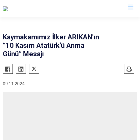
Aydın
Kaymakamımız İlker ARIKAN'ın
“10 Kasım Atatürk'ü Anma
Bozdoğan
Köşk
Günü” Mesajı
Buharkent
Kuşadası
Çine
Kuyucak
Didim
Nazilli
09.11.2024
Germencik
Söke
İncirliova
Sultanhisar
Karacasu
Yenipazar
Karpuzlu
Efeler
Koçarlı