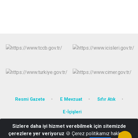
Resmi Gazete
E Mevzuat
Sıfır Atık
E-İçişleri
Sizlere daha iyi hizmet verebilmek için sitemizde
Efeler Mah. Hürriyet Bulvarı 2275 Sok. No:17 Kat 1 Efeler AYDIN
çerezlere yer veriyoruz
🍪 Çerez politikamız hakkında
0256 213 66 67