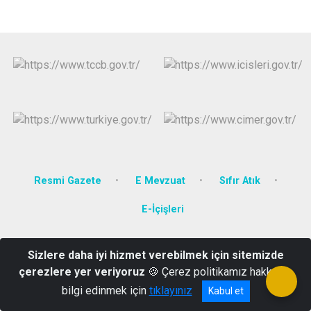
Resmi Gazete
E Mevzuat
Sıfır Atık
E-İçişleri
Efeler Mah. Hürriyet Bulvarı 2275 Sok. No:17 Kat 1 Efeler AYDIN
Sizlere daha iyi hizmet verebilmek için sitemizde
0256 213 66 67
çerezlere yer veriyoruz
🍪 Çerez politikamız hakkında
bilgi edinmek için
tıklayınız
Kabul et