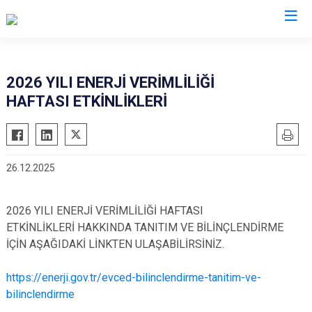
Aydın
2026 YILI ENERJİ VERİMLİLİĞİ
HAFTASI ETKİNLİKLERİ
Bozdoğan
Köşk
Buharkent
Kuşadası
Çine
Kuyucak
26.12.2025
Didim
Nazilli
Germencik
Söke
2026 YILI ENERJİ VERİMLİLİĞİ HAFTASI
İncirliova
Sultanhisar
ETKİNLİKLERİ HAKKINDA TANITIM VE BİLİNÇLENDİRME
Karacasu
Yenipazar
İÇİN AŞAĞIDAKİ LİNKTEN ULAŞABİLİRSİNİZ.
Karpuzlu
Efeler
https://enerji.gov.tr/evced-bilinclendirme-tanitim-ve-
Koçarlı
bilinclendirme